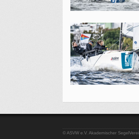
© ASVW e.V. Akademischer SegelVer