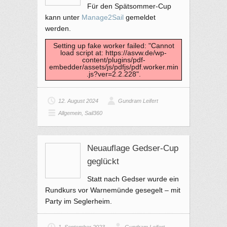
Für den Spätsommer-Cup
kann unter
Manage2Sail
gemeldet
werden.
Setting up fake worker failed: "Cannot
load script at: https://asvw.de/wp-
content/plugins/pdf-
embedder/assets/js/pdfjs/pdf.worker.min
.js?ver=2.2.228".
12. August 2024
Gundram Leifert
Allgemein
,
Sail360
Neuauflage Gedser-Cup
geglückt
Statt nach Gedser wurde ein
Rundkurs vor Warnemünde gesegelt – mit
Party im Seglerheim.
1. September 2023
Gundram Leifert