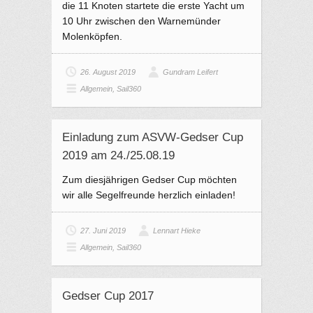
die 11 Knoten startete die erste Yacht um
10 Uhr zwischen den Warnemünder
Molenköpfen.
26. August 2019
Gundram Leifert
Allgemein
,
Sail360
Einladung zum ASVW-Gedser Cup
2019 am 24./25.08.19
Zum diesjährigen Gedser Cup möchten
wir alle Segelfreunde herzlich einladen!
27. Juni 2019
Lennart Hieke
Allgemein
,
Sail360
Gedser Cup 2017