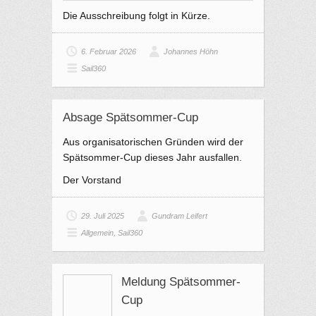
Die Ausschreibung folgt in Kürze.
6. Februar 2026
Johannes Höhn
Sail360
Absage Spätsommer-Cup
Aus organisatorischen Gründen wird der
Spätsommer-Cup dieses Jahr ausfallen.
Der Vorstand
29. Juli 2025
Gundram Leifert
Allgemein
,
Sail360
Meldung Spätsommer-
Cup