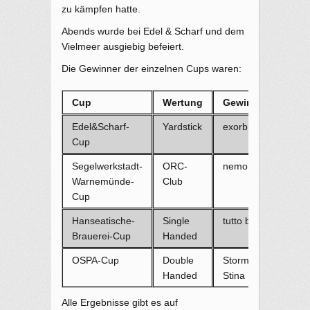
zu kämpfen hatte.
Abends wurde bei Edel & Scharf und dem
Vielmeer ausgiebig befeiert.
Die Gewinner der einzelnen Cups waren:
Cup
Wertung
Gewinner
Edel&Scharf-
Yardstick
exorbitante
Cup
Segelwerkstadt-
ORC-
nemo
Warnemünde-
Club
Cup
Hanseatische-
Single
tutto bene
Brauerei-Cup
Handed
OSPA-Cup
Double
Storm
Handed
Stina
Alle Ergebnisse gibt es auf