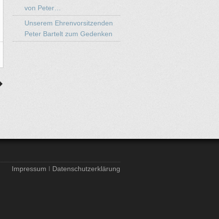
von Peter…
Unserem Ehrenvorsitzenden
Peter Bartelt zum Gedenken
Impressum
I
Datenschutzerklärung