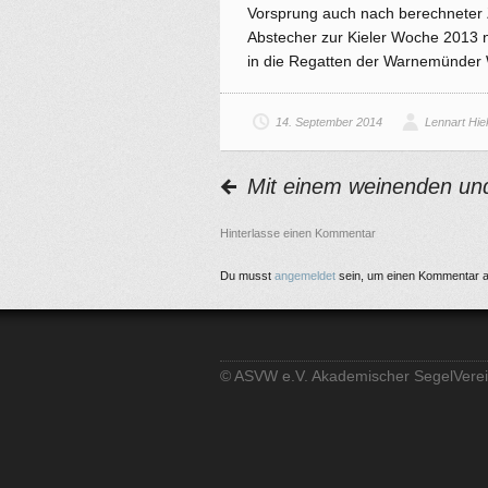
Vorsprung auch nach berechneter 
Abstecher zur Kieler Woche 2013 n
in die Regatten der Warnemünder
14. September 2014
Lennart Hie
Mit einem weinenden u
Hinterlasse einen Kommentar
Du musst
angemeldet
sein, um einen Kommentar 
© ASVW e.V. Akademischer SegelVer