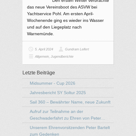
Den ersten Winter verbrachte
das neue Vereinsboot des ASVW bei
Yachtservice Pohl. Am ersten April-
Wochenende ging es wieder ins Wasser
und auf den Liegeplatz nach
Warnemünde.
5. April 2024
Gundram Leifert
Allgemein
,
Jugendberichte
Letzte Beiträge
Midsummer - Cup 2026
Jahresbericht SY Soltur 2025
Sail 360 – Bewährter Name, neue Zukunft
Aufruf zur Teilnahme an der
Geschwaderfahrt zu Ehren von Peter…
Unserem Ehrenvorsitzenden Peter Bartelt
zum Gedenken