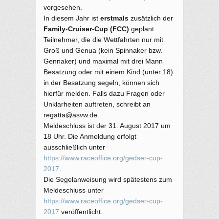
vorgesehen.
In diesem Jahr ist
erstmals
zusätzlich der
Family-Cruiser-Cup (FCC)
geplant.
Teilnehmer, die die Wettfahrten nur mit
Groß und Genua (kein Spinnaker bzw.
Gennaker) und maximal mit drei Mann
Besatzung oder mit einem Kind (unter 18)
in der Besatzung segeln, können sich
hierfür melden. Falls dazu Fragen oder
Unklarheiten auftreten, schreibt an
regatta@asvw.de.
Meldeschluss ist der 31. August 2017 um
18 Uhr. Die Anmeldung erfolgt
ausschließlich unter
https://www.raceoffice.org/gedser-cup-
2017
.
Die Segelanweisung wird spätestens zum
Meldeschluss unter
https://www.raceoffice.org/gedser-cup-
2017
veröffentlicht.