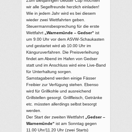
Zum diesjährigen Gedser Cup möchten
wir alle Segelfreunde herzlich einladen!
Wie in jedem Jahr wird es bei diesem
wieder zwei Wettfahrten geben.
Steuermannsbesprechung für die erste
Wettfahrt
„Warnemünde – Gedser“
ist
um 9.00 Uhr vor dem ASVW-Schaukasten
und gestartet wird ab 10.00 Uhr im
Känguruverfahren. Die Preisverleihung
findet am Abend im Hafen von Gedser
statt und im Anschluss wird eine Live-Band
für Unterhaltung sorgen.
Samstagabend werden einige Fässer
Freibier zur Verfügung stehen. Ebenso
wird für Grillkohle und ausreichend
Grillstellen gesorgt. Grillfleisch, Getränke
etc. müssten allerdings selbst besorgt
werden.
Der Start der zweiten Wettfahrt
„Gedser –
Warnemünde“
ist am Sonntag gegen
11.00 Uhr/11.20 Uhr (zwei Starts)