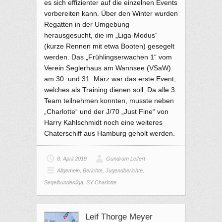
es sich effizienter auf die einzelnen Events
vorbereiten kann. Über den Winter wurden
Regatten in der Umgebung
herausgesucht, die im „Liga-Modus“
(kurze Rennen mit etwa Booten) gesegelt
werden. Das „Frühlingserwachen 1“ vom
Verein Seglerhaus am Wannsee (VSaW)
am 30. und 31. März war das erste Event,
welches als Training dienen soll. Da alle 3
Team teilnehmen konnten, musste neben
„Charlotte“ und der J/70 „Just Fine“ von
Harry Kahlschmidt noch eine weiteres
Chaterschiff aus Hamburg geholt werden.
8. April 2019
Gundram Leifert
Allgemein
,
Berichte
,
Jugendberichte
,
Segelbundesliga
,
SY Charlotte
Leif Thorge Meyer