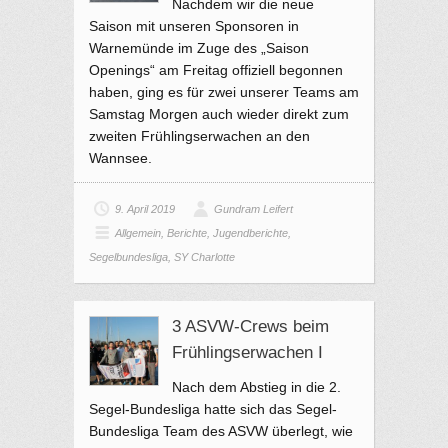
Nachdem wir die neue
Saison mit unseren Sponsoren in
Warnemünde im Zuge des „Saison
Openings“ am Freitag offiziell begonnen
haben, ging es für zwei unserer Teams am
Samstag Morgen auch wieder direkt zum
zweiten Frühlingserwachen an den
Wannsee.
9. April 2019
Gundram Leifert
Allgemein
,
Berichte
,
Jugendberichte
,
Segelbundesliga
,
SY Charlotte
3 ASVW-Crews beim
Frühlingserwachen I
Nach dem Abstieg in die 2.
Segel-Bundesliga hatte sich das Segel-
Bundesliga Team des ASVW überlegt, wie