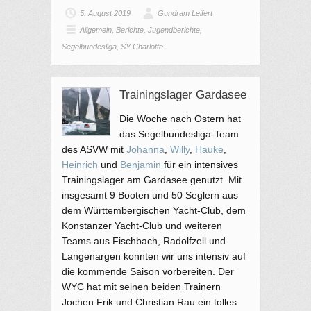
5. August 2019
Gundram Leifert
Allgemein
,
Berichte
,
Jugendberichte
,
Segelbundesliga
,
SY Charlotte
Trainingslager Gardasee
Die Woche nach Ostern hat
das Segelbundesliga-Team
des ASVW mit
Johanna
,
Willy
,
Hauke
,
Heinrich
und
Benjamin
für ein intensives
Trainingslager am Gardasee genutzt. Mit
insgesamt 9 Booten und 50 Seglern aus
dem Württembergischen Yacht-Club, dem
Konstanzer Yacht-Club und weiteren
Teams aus Fischbach, Radolfzell und
Langenargen konnten wir uns intensiv auf
die kommende Saison vorbereiten. Der
WYC hat mit seinen beiden Trainern
Jochen Frik und Christian Rau ein tolles