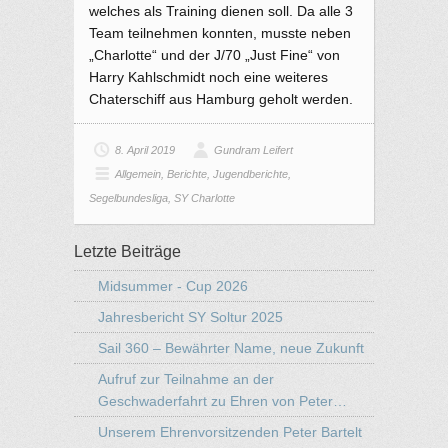
welches als Training dienen soll. Da alle 3
Team teilnehmen konnten, musste neben
„Charlotte“ und der J/70 „Just Fine“ von
Harry Kahlschmidt noch eine weiteres
Chaterschiff aus Hamburg geholt werden.
8. April 2019
Gundram Leifert
Allgemein
,
Berichte
,
Jugendberichte
,
Segelbundesliga
,
SY Charlotte
Letzte Beiträge
Midsummer - Cup 2026
Jahresbericht SY Soltur 2025
Sail 360 – Bewährter Name, neue Zukunft
Aufruf zur Teilnahme an der
Geschwaderfahrt zu Ehren von Peter…
Unserem Ehrenvorsitzenden Peter Bartelt