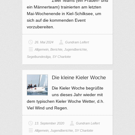
Zwei Teams (ein Frauen- und
ein Männerteam) trainierten am letzten
Mai-Wochenende in Kiel-Schilksee, um
sich auf die kommenden Event
vorzubereiten.
26. Mai 2024
Gundram Leifert
Allgemein
,
Berichte
,
Jugendberichte
,
Segelbundesliga
,
SY Charlotte
Die kleine Kieler Woche
Die Kieler Woche begrüßte
uns dieses Jahr wieder mit
dem typischen Kieler Woche Wetter, d.h.
Viel Wind und Regen.
13. September 2020
Gundram Leifert
Allgemein
,
Jugendberichte
,
SY Charlotte