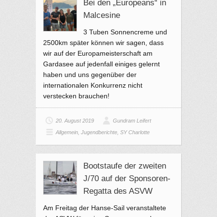
Bei den „Europeans“ in
Malcesine
3 Tuben Sonnencreme und
2500km später können wir sagen, dass
wir auf der Europameisterschaft am
Gardasee auf jedenfall einiges gelernt
haben und uns gegenüber der
internationalen Konkurrenz nicht
verstecken brauchen!
20. August 2019
Gundram Leifert
Allgemein
,
Jugendberichte
,
SY Charlotte
Bootstaufe der zweiten
J/70 auf der Sponsoren-
Regatta des ASVW
Am Freitag der Hanse-Sail veranstaltete