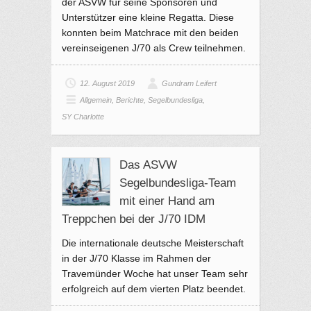
der ASVW für seine Sponsoren und
Unterstützer eine kleine Regatta. Diese
konnten beim Matchrace mit den beiden
vereinseigenen J/70 als Crew teilnehmen.
12. August 2019
Gundram Leifert
Allgemein
,
Berichte
,
Segelbundesliga
,
SY Charlotte
Das ASVW
Segelbundesliga-Team
mit einer Hand am
Treppchen bei der J/70 IDM
Die internationale deutsche Meisterschaft
in der J/70 Klasse im Rahmen der
Travemünder Woche hat unser Team sehr
erfolgreich auf dem vierten Platz beendet.