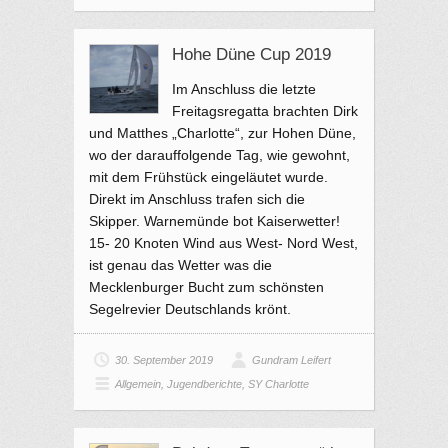
Hohe Düne Cup 2019
Im Anschluss die letzte
Freitagsregatta brachten Dirk
und Matthes „Charlotte“, zur Hohen Düne,
wo der darauffolgende Tag, wie gewohnt,
mit dem Frühstück eingeläutet wurde.
Direkt im Anschluss trafen sich die
Skipper. Warnemünde bot Kaiserwetter!
15- 20 Knoten Wind aus West- Nord West,
ist genau das Wetter was die
Mecklenburger Bucht zum schönsten
Segelrevier Deutschlands krönt.
30. September 2019
Gundram Leifert
Allgemein
,
Jugendberichte
,
SY Charlotte