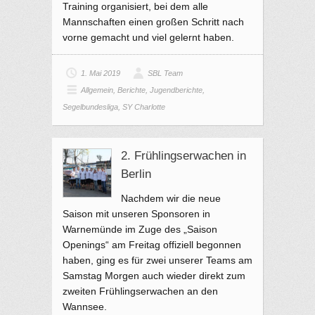
Training organisiert, bei dem alle
Mannschaften einen großen Schritt nach
vorne gemacht und viel gelernt haben.
1. Mai 2019
SBL Team
Allgemein
,
Berichte
,
Jugendberichte
,
Segelbundesliga
,
SY Charlotte
2. Frühlingserwachen in
Berlin
Nachdem wir die neue
Saison mit unseren Sponsoren in
Warnemünde im Zuge des „Saison
Openings“ am Freitag offiziell begonnen
haben, ging es für zwei unserer Teams am
Samstag Morgen auch wieder direkt zum
zweiten Frühlingserwachen an den
Wannsee.